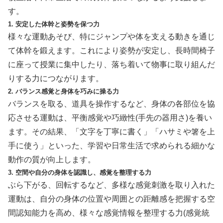
す。
1. 安定した体幹と姿勢を保つ力
様々な運動あそび、特にジャンプや体を支える動きを通じ
て体幹を鍛えます。これにより姿勢が安定し、長時間椅子
に座って授業に集中したり、落ち着いて物事に取り組んだ
りする力につながります。
2. バランス感覚と身体を巧みに操る力
バランスを取る、道具を操作するなど、身体の各部位を協
応させる運動は、平衡感覚や巧緻性(手先の器用さ)を養い
ます。その結果、「文字を丁寧に書く」「ハサミや箸を上
手に使う」といった、学習や日常生活で求められる細かな
動作の質が向上します。
3. 空間や自分の身体を認識し、感覚を整理する力
ぶら下がる、回転するなど、多様な感覚刺激を取り入れた
運動は、自分の身体の位置や周囲との距離感を把握する空
間認知能力を高め、様々な感覚情報を整理する力(感覚統