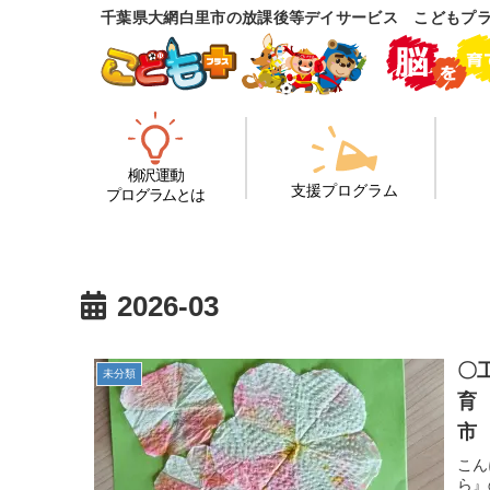
千葉県大網白里市の放課後等デイサービス こどもプ
柳沢運動
支援プログラム
プログラムとは
2026-03
〇
未分類
育
市
こん
ら』