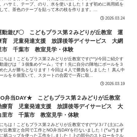
、ハサミ、テープ、のり、水を使いました！まず初めに画用紙を
して、茶色のテープを貼って木の枝を作ります。...
2026.03.24
運動遊び〇 こどもプラス第２みどりが丘教室 運
療育 児童発達支援 放課後等デイサービス 大網
里市 千葉市 教室見学・体験
にちは！こどもプラス第２みどりが丘教室です(^^)/今回ご紹介す
動遊びは「３個集めゲーム」です！先に自分の陣地にボールを３
めた人が勝ちとなります！今回は４人で勝負をしました！ 真ん中
ールを６個置いて、スタートの合図で一斉に取...
2026.03.19
NO弁当DAY★ こどもプラス第２みどりが丘教室
動療育 児童発達支援 放課後等デイサービス 大
白里市 千葉市 教室見学・体験
にちは！こどもプラス第２みどりが丘教室です(^^)/３/７(土)にみ
が丘教室と合同で工作とNO弁当DAYを行ないました！(*'ω'*)まず
に紙コップを使った工作をしました！上の部分のストローをクル