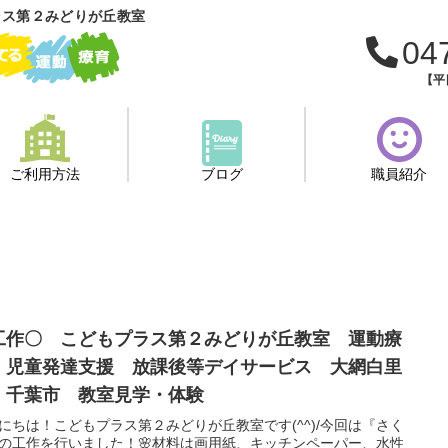
ラス第２みどりが丘教室
04
【平日
ご利用方法
ブログ
職員紹介
工作〇 こどもプラス第２みどりが丘教室 運動療
 児童発達支援 放課後等デイサービス 大網白里
 千葉市 教室見学・体験
にちは！こどもプラス第２みどりが丘教室です(^^)/今回は『さく
の工作を行いました！🌸材料は画用紙、キッチンペーパー、水性