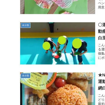
ペン
用意
〇
未分類
動
白
こん
る運
個集
にボ
★
未分類
運
網
こん
どり
最初