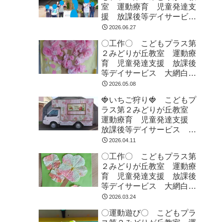
室 運動療育 児童発達支
援 放課後等デイサービ
ス 大網白里市 千葉市
2026.06.27
教室見学・体験
〇工作〇 こどもプラス第
２みどりが丘教室 運動療
育 児童発達支援 放課後
等デイサービス 大網白里
市 千葉市 教室見学・体
2026.05.08
験
🍓いちご狩り🍓 こどもプ
ラス第２みどりが丘教室
運動療育 児童発達支援
放課後等デイサービス 大
網白里市 千葉市 教室見
2026.04.11
学・体験
〇工作〇 こどもプラス第
２みどりが丘教室 運動療
育 児童発達支援 放課後
等デイサービス 大網白里
市 千葉市 教室見学・体
2026.03.24
験
〇運動遊び〇 こどもプラ