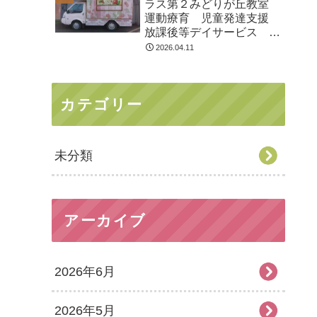
ラス第２みどりが丘教室
運動療育 児童発達支援
放課後等デイサービス 大
網白里市 千葉市 教室見
2026.04.11
学・体験
カテゴリー
未分類
アーカイブ
2026年6月
2026年5月