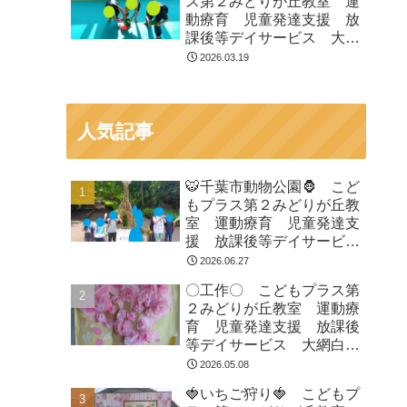
ス第２みどりが丘教室 運
動療育 児童発達支援 放
課後等デイサービス 大網
白里市 千葉市 教室見
2026.03.19
学・体験
人気記事
🐯千葉市動物公園🦍 こど
もプラス第２みどりが丘教
室 運動療育 児童発達支
援 放課後等デイサービ
ス 大網白里市 千葉市
2026.06.27
教室見学・体験
〇工作〇 こどもプラス第
２みどりが丘教室 運動療
育 児童発達支援 放課後
等デイサービス 大網白里
市 千葉市 教室見学・体
2026.05.08
験
🍓いちご狩り🍓 こどもプ